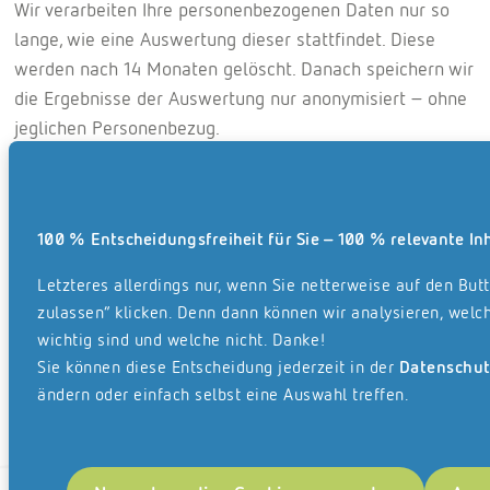
Wir verarbeiten Ihre personenbezogenen Daten nur so
lange, wie eine Auswertung dieser stattfindet. Diese
werden nach 14 Monaten gelöscht. Danach speichern wir
die Ergebnisse der Auswertung nur anonymisiert - ohne
jeglichen Personenbezug.
Widerspruch
Der Nutzer hat jederzeit die Möglichkeit, der
100 % Entscheidungsfreiheit für Sie – 100 % relevante In
Verarbeitung seiner personenbezogenen zu
Letzteres allerdings nur, wenn Sie netterweise auf den Butt
widersprechen. Im Falle des Eingangs einer
zulassen“ klicken. Denn dann können wir analysieren, welch
Aufforderung der Löschung von Daten, wird REISSWOLF
wichtig sind und welche nicht. Danke!
alle Daten unverzüglich, spätestens jedoch innerhalb von
Sie können diese Entscheidung jederzeit in der
Datenschut
15 Tagen nach Erhalt dieser Aufforderung löschen.
ändern oder einfach selbst eine Auswahl treffen.