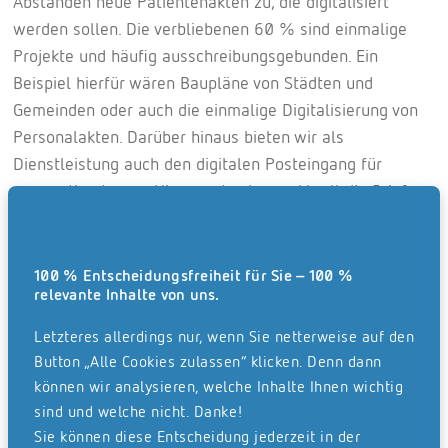
Abständen neue Patientenakten zu, die digitalisiert
werden sollen. Die verbliebenen 60 % sind einmalige
Projekte und häufig ausschreibungsgebunden. Ein
Beispiel hierfür wären Baupläne von Städten und
Gemeinden oder auch die einmalige Digitalisierung von
Personalakten. Darüber hinaus bieten wir als
Dienstleistung auch den digitalen Posteingang für
unsere Kunden an. Hier werden tagesaktuell die Briefe
unserer Kunden geöffnet und verarbeitet – immerhin
2000 Briefe pro Woche. Bis der Kunde entschieden hat,
was mit den Originalen passieren soll, werden diese in
100 % Entscheidungsfreiheit für Sie – 100 %
relevante Inhalte von uns.
unseren Hochsicherheitslagern archiviert.
Letzteres allerdings nur, wenn Sie netterweise auf den
Button „Alle Cookies zulassen“ klicken. Denn dann
können wir analysieren, welche Inhalte Ihnen wichtig
sind und welche nicht. Danke!
Sie können diese Entscheidung jederzeit in der