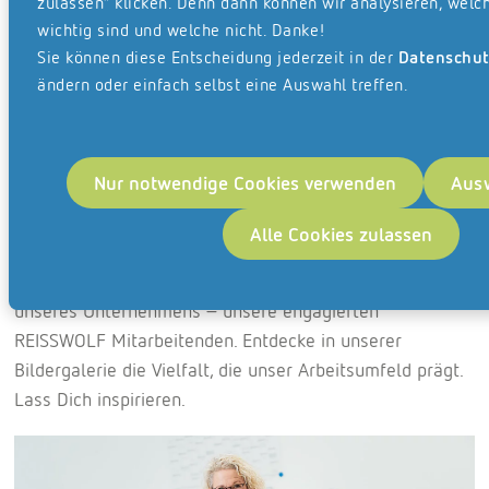
zulassen“ klicken. Denn dann können wir analysieren, welch
Fuhrpark
Panorama laden
(4.5 MB)
wichtig sind und welche nicht. Danke!
Lager/Produktion in Hamburg
Panorama laden
(5.0 MB)
Büroräume in Hamburg
Sie können diese Entscheidung jederzeit in der
Datenschut
Panorama laden
(6.8 MB)
ändern oder einfach selbst eine Auswahl treffen.
(4.1 MB)
Ein Blick hinter die Kulissen: Entdecke die
vielfältigen Arbeitsbereiche bei REISSWOLF.
Nur notwendige Cookies verwenden
Ausw
Unsere Bildergalerie gibt Dir einen exklusiven Einblick in
die verschiedenen Arbeitsbereiche bei REISSWOLF:
Alle Cookies zulassen
Moderne Büros, funktionale Lagerräume, unsere LKW-
Flotte, verschiedene Standorte oder das Herzstück
unseres Unternehmens – unsere engagierten
REISSWOLF Mitarbeitenden. Entdecke in unserer
Bildergalerie die Vielfalt, die unser Arbeitsumfeld prägt.
Lass Dich inspirieren.