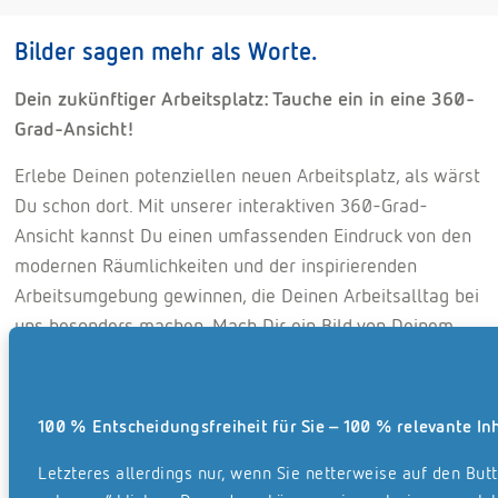
Bilder sagen mehr als Worte.
Dein zukünftiger Arbeitsplatz: Tauche ein in eine 360-
Grad-Ansicht!
Erlebe Deinen potenziellen neuen Arbeitsplatz, als wärst
Du schon dort. Mit unserer interaktiven 360-Grad-
Ansicht kannst Du einen umfassenden Eindruck von den
modernen Räumlichkeiten und der inspirierenden
Arbeitsumgebung gewinnen, die Deinen Arbeitsalltag bei
uns besonders machen. Mach Dir ein Bild von Deinem
zukünftigen Arbeitsumfeld – transparent, offen und
greifbar.
Büroraum in Glinde
100 % Entscheidungsfreiheit für Sie – 100 % relevante In
Panorama laden
Digitalisierung in Glinde
Panorama laden
(3.8 MB)
Letzteres allerdings nur, wenn Sie netterweise auf den Butt
Lager in Glinde
Panorama laden
(3.8 MB)