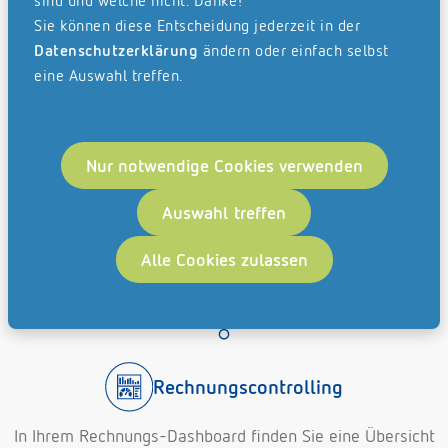
sind und welche nicht. Danke!
Sie können diese Entscheidung jederzeit in der
Buchung
Datenschutzerklärung
ändern oder einfach selbst
eine Auswahl treffen.
Nach Ihrer Freigabe werden die Rechnungsinformationen
an Ihr FiBu-/ERP-System übermittelt zur Buchung und
Zahlung. Die Belege werden in ELO als „gebucht“
Nur notwendige Cookies verwenden
gekennzeichnet und Buchungs- und
Zahlungsinformationen werden in den Metadaten
Auswahl treffen
gespeichert.
Alle Cookies zulassen
Rechnungscontrolling
In Ihrem Rechnungs-Dashboard finden Sie eine Übersicht