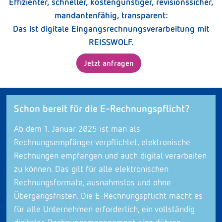
Effizienter, schneller, kostengünstiger, revisionssicher,
mandantenfähig, transparent:
Das ist digitale Eingangsrechnungsverarbeitung mit
REISSWOLF.
Jetzt anfragen
Schon bereit für die E-Rechnungspflicht?
Ab dem 1. Januar 2025 ist man als
Rechnungsempfänger verpflichtet, elektronische
Rechnungen empfangen und auch digital verarbeiten
zu können. Das gilt für alle elektronischen
Rechnungsformate, ausnahmslos und ohne
Übergangsfristen. Die E-Rechnungspflicht macht es
für alle Unternehmen erforderlich, ein vollständig