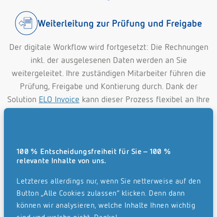
Weiterleitung zur Prüfung und Freigabe
Der digitale Workflow wird fortgesetzt: Die Rechnungen
inkl. der ausgelesenen Daten werden an Sie
weitergeleitet. Ihre zuständigen Mitarbeiter führen die
Prüfung, Freigabe und Kontierung durch. Dank der
Solution
ELO Invoice
kann dieser Prozess flexibel an Ihre
Bedürfnisse angepasst werden – beispielsweise durch
individuelle Freigabestufen und Berechtigungen.
Rechnungen mit Bestellbezug lassen sich bei Übereinstimmung mit dem
100 % Entscheidungsfreiheit für Sie – 100 %
gebuchtem Wareneingang (ERP-System) komplett automatisiert
relevante Inhalte von uns.
verarbeiten. Jegliche Prüfungs- und Freigabeszenarien können bei
Bedarf übersprungen werden.
Letzteres allerdings nur, wenn Sie netterweise auf den
Button „Alle Cookies zulassen“ klicken. Denn dann
können wir analysieren, welche Inhalte Ihnen wichtig