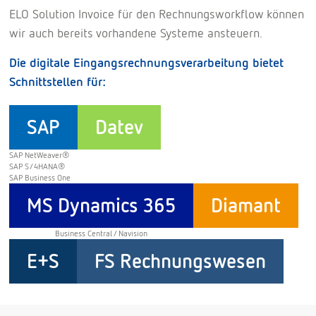
ELO Solution Invoice für den Rechnungsworkflow können
wir auch bereits vorhandene Systeme ansteuern.
Die digitale Eingangsrechnungsverarbeitung bietet
Schnittstellen für:
SAP
Datev
SAP NetWeaver®
SAP S/4HANA®
SAP Business One
MS Dynamics 365
Diamant
Business Central / Navision
E+S
FS Rechnungswesen