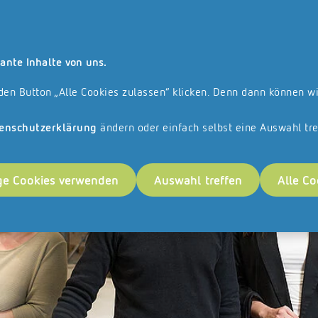
lle angebotenen Leistungen und Produkte richten sich ausschließlich an un
Suche
Kontakt
ante Inhalte von uns.
anchise
Referenzen
Veranstaltungen
Karriere
 den Button „Alle Cookies zulassen“ klicken. Denn dann können w
!
enschutzerklärung
ändern oder einfach selbst eine Auswahl tre
ge Cookies verwenden
Auswahl treffen
Alle Co