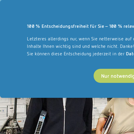
Unsere Webseite und a
100 % Entscheidungsfreiheit für Sie – 100 % relev
Leistungsbereiche
Über REISSWOLF
Fr
Startseite
Letzteres allerdings nur, wenn Sie netterweise auf
Inhalte Ihnen wichtig sind und welche nicht. Danke
Sie können diese Entscheidung jederzeit in der
Dat
Nur notwendi