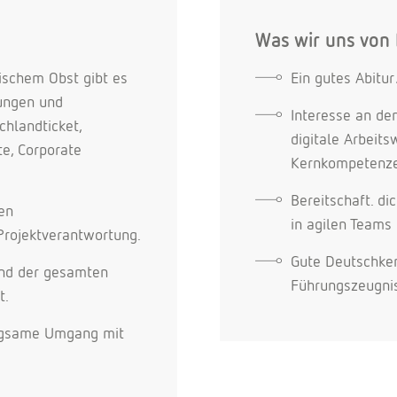
Was wir uns von
ischem Obst gibt es
Ein gutes Abitur
tungen und
Interesse an de
hlandticket,
digitale Arbeits
te, Corporate
Kernkompetenz
Bereitschaft. d
nen
in agilen Teams
Projektverantwortung.
Gute Deutschken
end der gesamten
Führungszeugni
t.
orgsame Umgang mit