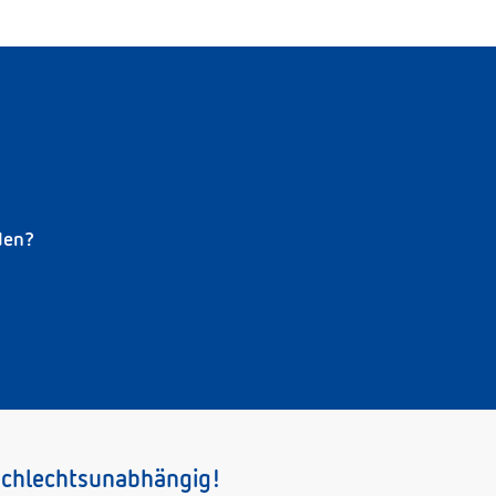
den?
schlechtsunabhängig!