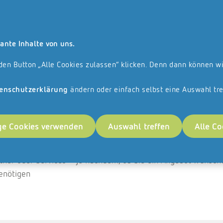
lle angebotenen Leistungen und Produkte richten sich ausschließlich an un
Suche
Kontakt
ante Inhalte von uns.
anchise
Referenzen
Veranstaltungen
Karriere
 den Button „Alle Cookies zulassen“ klicken. Denn dann können w
!
enschutzerklärung
ändern oder einfach selbst eine Auswahl tre
ge Cookies verwenden
Auswahl treffen
Alle Co
artner oder Services – je nachdem, ob Sie ein Angebot wünsc
benötigen