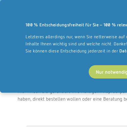
Unsere Webseite und a
100 % Entscheidungsfreiheit für Sie – 100 % relev
Leistungsbereiche
Über REISSWOLF
Fr
Startseite
Letzteres allerdings nur, wenn Sie netterweise auf
Inhalte Ihnen wichtig sind und welche nicht. Danke
Sie können diese Entscheidung jederzeit in der
Dat
Startseite
Nur notwendi
Ihr Sofort-Kontakt.
Hier finden Sie garantiert Ihre richtigen Ansprechp
haben, direkt bestellen wollen oder eine Beratung 