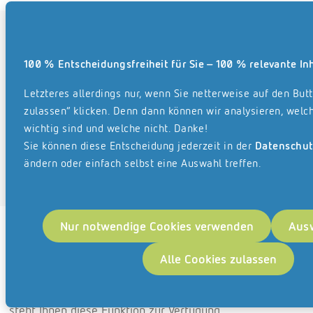
Digitales Belegbuchen
Die Eingangsrechnungen können auch vollständig im ELO
100 % Entscheidungsfreiheit für Sie – 100 % relevante In
kontiert werden. Alle Rechnungsinformationen sammelt
der ELO Workflow inkl. notwendiger Zusatzdaten für das
Letzteres allerdings nur, wenn Sie netterweise auf den Butt
Buchen in DIAMANT. Dabei werden die Sachkonten,
zulassen“ klicken. Denn dann können wir analysieren, welch
wichtig sind und welche nicht. Danke!
Kreditoren, Kostenstellen (und ggf. weitere
Sie können diese Entscheidung jederzeit in der
Datenschut
Kontierungsobjekte) aus DIAMANT angeboten.
ändern oder einfach selbst eine Auswahl treffen.
Abschließend stehen die Buchungen in DIAMANT zur
Verarbeitung bereit.
Nur notwendige Cookies verwenden
Ausw
Belegaufruf
Ein FIBU Beleg kann aus DIAMANT (Eingangsrechnung,
Alle Cookies zulassen
Ausgangsrechnung, etc.) komfortabel aufgerufen
werden. In verschiedenen DIAMANT Arbeitsbereichen
steht Ihnen diese Funktion zur Verfügung.