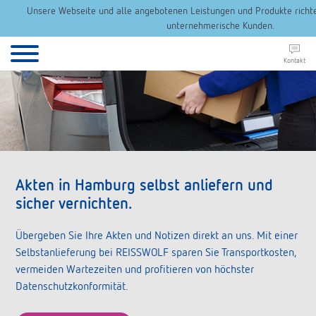
Unsere Webseite und alle angebotenen Leistungen und Produkte richten
unternehmerische Kunden.
Kontakt
Akten in Hamburg selbst anliefern und
sicher vernichten.
Übergeben Sie Ihre Akten und Notizen direkt an uns. Mit einer
Selbstanlieferung bei REISSWOLF sparen Sie Transportkosten,
vermeiden Wartezeiten und profitieren von höchster
Datenschutzkonformität.