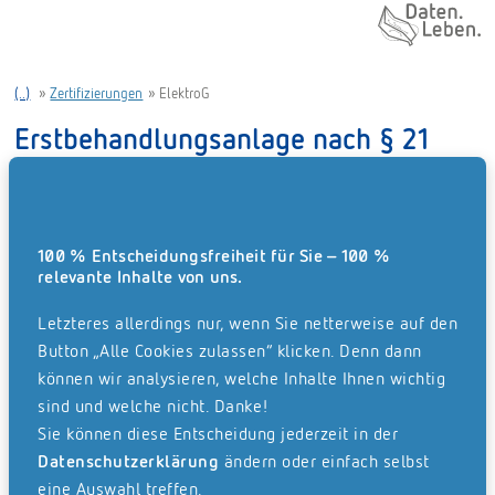
Daten. Leben.
(..)
»
Zertifizierungen
»
ElektroG
Erstbehandlungsanlage nach § 21
ElektroG.
REISSWOLF übernimmt Verantwortung für elektronische
100 % Entscheidungsfreiheit für Sie – 100 %
Geräte am Ende ihres Lebenszyklus und stellt im Sinne
relevante Inhalte von uns.
des Umweltschutzes eine effiziente Verwertung sicher.
Unsere Akten- und Datenvernichtung erfüllt die
Letzteres allerdings nur, wenn Sie netterweise auf den
Anforderungen als Erstbehandlungsanlage nach § 21
Button „Alle Cookies zulassen“ klicken. Denn dann
ElektroG zur Schadstoffentfrachtung und
können wir analysieren, welche Inhalte Ihnen wichtig
sind und welche nicht. Danke!
Wertstoffseparierung (EBA SW).
Sie können diese Entscheidung jederzeit in der
Datenschutzerklärung
ändern oder einfach selbst
eine Auswahl treffen.