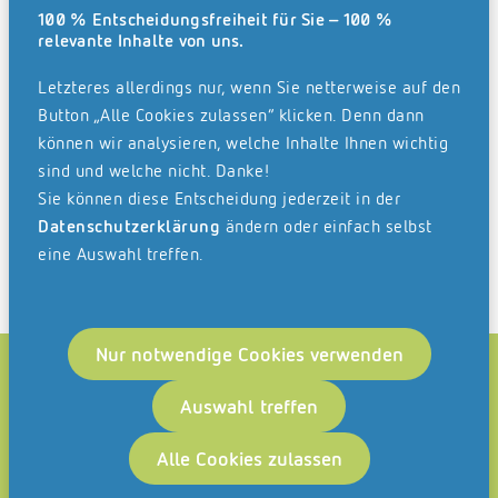
können so höchstmögliche Sicherheit
100 % Entscheidungsfreiheit für Sie – 100 %
relevante Inhalte von uns.
garantieren.
Letzteres allerdings nur, wenn Sie netterweise auf den
Genau das möchten wir auch für unsere
Button „Alle Cookies zulassen“ klicken. Denn dann
Nachhaltigkeit erreichen.
Wir möchten
können wir analysieren, welche Inhalte Ihnen wichtig
klimaneutral werden – auch wenn wir dafür
sind und welche nicht. Danke!
einen längeren Weg gehen müssen.
Wir
Sie können diese Entscheidung jederzeit in der
werden Zeit brauchen und investieren. Für
Datenschutzerklärung
ändern oder einfach selbst
den Klimaschutz. Für unsere Zukunft. Für
eine Auswahl treffen.
mehr Nachhaltigkeit bei REISSWOLF.
Nur notwendige Cookies verwenden
Und wie nachhaltig sind Sie?
Auswahl treffen
Errechnen Sie Ihre CO
-Emissionen (zum Beispiel mit
2
dem
CO
-Rechner
des bayerischen Landesamtes für
Alle Cookies zulassen
2
Umwelt) und vergleichen Sie sich mit anderen