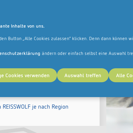
lle angebotenen Leistungen und Produkte richten sich ausschließlich an un
Suche
Kontakt
ante Inhalte von uns.
anchise
Referenzen
Veranstaltungen
Karriere
 den Button „Alle Cookies zulassen“ klicken. Denn dann können w
!
enschutzerklärung
ändern oder einfach selbst eine Auswahl tre
ge Cookies verwenden
Auswahl treffen
Alle Co
SSWOLF.
on REISSWOLF je nach Region