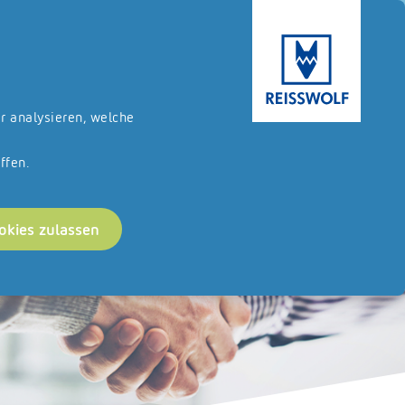
ternehmerische Kunden.
Zum Onlineshop
DE
EN
ir analysieren, welche
ffen.
okies zulassen