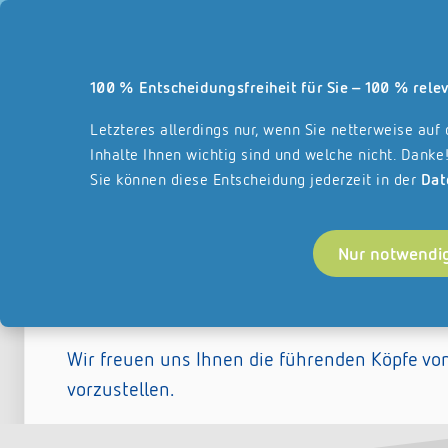
Unsere Webseite und a
100 % Entscheidungsfreiheit für Sie – 100 % relev
Leistungsbereiche
Über REISSWOLF
Fr
Startseite
Letzteres allerdings nur, wenn Sie netterweise auf
Inhalte Ihnen wichtig sind und welche nicht. Danke
Sie können diese Entscheidung jederzeit in der
Dat
Nur notwendi
Das Management von REI
Wir freuen uns Ihnen die führenden Köpfe v
vorzustellen.