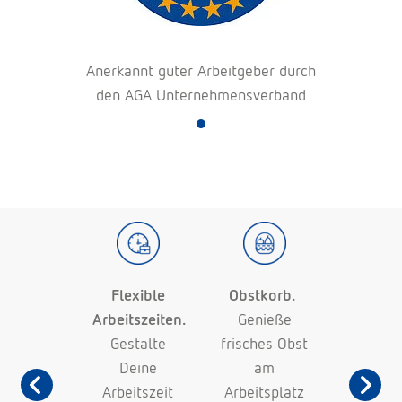
Anerkannt guter Arbeitgeber durch
den AGA Unternehmensverband
arbeiter
Flexible
Obstkorb.
Betrieb
erben
Arbeitszeiten.
Genieße
Altersv
rbeiter.
Gestalte
frisches Obst
Sichere
pfehle
Deine
am
mit uns
 Talente
Arbeitszeit
Arbeitsplatz
Unterst