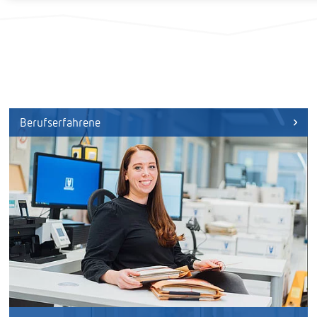
eiden,
ungen
et.
n bei
den
ion,
Berufserfahrene
ance,
erte,
geist
 dafür
el als
r.