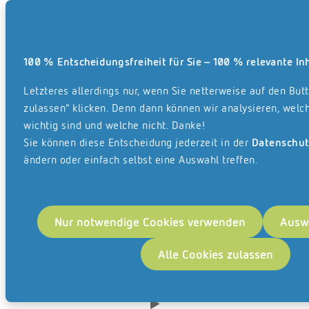
Me
Die „Hamburger Allianz für Familien“
selbs
verleiht seit 2007 das Hamburger
Tun
kannt
Familiensiegel an kleine und
a
100 % Entscheidungsfreiheit für Sie – 100 % relevante In
 der
mittelständische Unternehmen, die
Wi
besonders familienfreundlich sind. Die
Letzteres allerdings nur, wenn Sie netterweise auf den Butt
D
t und
Initiative des Hamburger Senats, der
zulassen“ klicken. Denn dann können wir analysieren, welch
Handelskammer Hamburg sowie der
wichtig sind und welche nicht. Danke!
dern
Handwerkskammer Hamburg fördert
Sie können diese Entscheidung jederzeit in der
Datenschut
 für
ändern oder einfach selbst eine Auswahl treffen.
durch praxisnahe Beurteilungskriterien
 das
das Engagement von Unternehmen
Familie und Beruf bestmöglich zu
n
vereinbaren. REISSWOLF trägt dieses
Nur notwendige Cookies verwenden
Ausw
i die
Siegel bereits stolz zum wiederholten
 als
Alle Cookies zulassen
Male.
dorten
rt, die
n oder