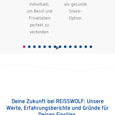
 sichere
individuell,
als gesunde
ein
ttraktive
um Beruf und
Snack-
finanzi
ämien.
Privatleben
Option.
Absich
perfekt zu
im Alt
verbinden.
Deine Zukunft bei REISSWOLF: Unsere
Werte, Erfahrungsberichte und Gründe für
Deinen Einstieg.