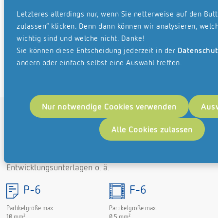
O-5
T-5
Letzteres allerdings nur, wenn Sie netterweise auf den Butt
Partikelgröße max.
Partikelgröße max.
zulassen“ klicken. Denn dann können wir analysieren, welch
30 mm²
10 mm²
H-5
E-5
wichtig sind und welche nicht. Danke!
Sie können diese Entscheidung jederzeit in der
Datenschut
Partikelgröße max.
mehrfach zerteilt
ändern oder einfach selbst eine Auswahl treffen.
10 mm²
und verformt,
Partikelgröße max.
320 mm²
Nur notwendige Cookies verwenden
Ausw
Sicherheitsstufe 6
» Schutzklasse 3
Für Datenträger mit geheim zu haltenden Daten, wenn
Alle Cookies zulassen
außergewöhnlich hohe Sicherheitsvorkehrungen
einzuhalten sind, z. B. Forschungs- und
Entwicklungsunterlagen o. ä.
P-6
F-6
Partikelgröße max.
Partikelgröße max.
10 mm²
0,5 mm²