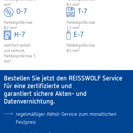
mm²
0,2 mm²
O-7
T-7
Partikelgröße max.
Partikelgröße max.
2,5 mm²
0,2 mm²
H-7
E-7
Partikelgröße max.
mehrfach zerteilt
0,5 mm²
und verformt,
Partikelgröße max. 5
mm²
Bestellen Sie jetzt den REISSWOLF Service
für eine zertifizierte und
garantiert sichere Akten- und
Datenvernichtung.
regelmäßiger Abhol-Service zum monatlichen
Festpreis