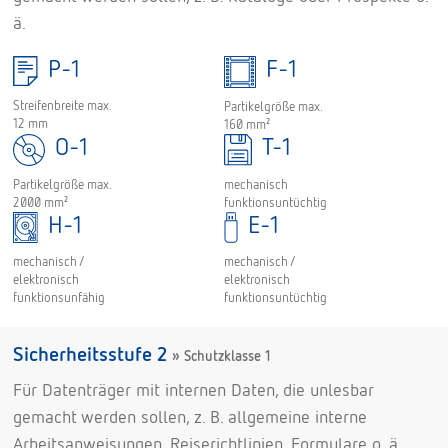
ä.
P-1
F-1
Streifenbreite max.
Partikelgröße max.
12 mm
160 mm²
O-1
T-1
mechanisch
Partikelgröße max.
funktionsuntüchtig
2000 mm²
H-1
E-1
mechanisch /
mechanisch /
elektronisch
elektronisch
funktionsuntüchtig
funktionsunfähig
Sicherheitsstufe 2
» Schutzklasse 1
Für Datenträger mit internen Daten, die unlesbar
gemacht werden sollen, z. B. allgemeine interne
Arbeitsanweisungen, Reiserichtlinien, Formulare o. ä.