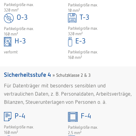
Partikelgröße max.
Partikelgröße max.
320 mm²
10 mm²
O-3
T-3
Partikelgröße max.
Partikelgröße max.
320 mm²
160 mm²
H-3
E-3
Partikelgröße max.
verformt
160 mm²
Sicherheitsstufe 4
» Schutzklasse 2 & 3
Für Datenträger mit besonders sensiblen und
vertraulichen Daten, z. B. Personaldaten, Arbeitsverträge,
Bilanzen, Steuerunterlagen von Personen o. ä.
P-4
F-4
Partikelgröße max.
Partikelgröße max.
160 mm²
2,5 mm²