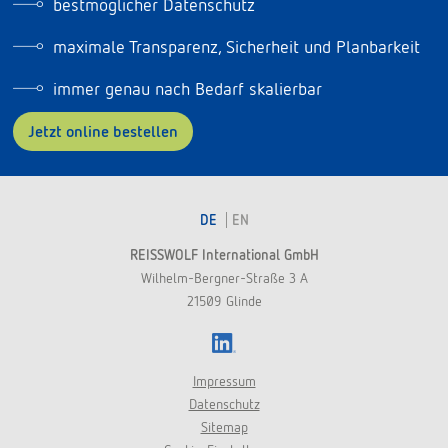
bestmöglicher Datenschutz
maximale Transparenz, Sicherheit und Planbarkeit
immer genau nach Bedarf skalierbar
Jetzt online bestellen
DE
EN
REISSWOLF International GmbH
Wilhelm-Bergner-Straße 3 A
21509 Glinde
LinkedIn
Impressum
Datenschutz
Sitemap