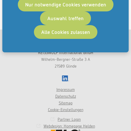
Nur notwendige Cookies verwenden
Beratungstermin
für die REISSWOLF dok. suite.
Auswahl treffen
Alle Cookies zulassen
DE
EN
REISSWOLF International GmbH
Wilhelm-Bergner-Straße 3 A
21509 Glinde
LinkedIn
Impressum
Datenschutz
Sitemap
Cookie-Einstellungen
Partner Login
Webdesign: Homepage Helden