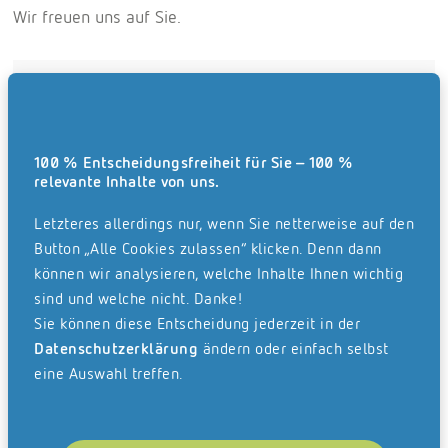
Wir freuen uns auf Sie.
Beratungstermin Post-Scanservice
100 % Entscheidungsfreiheit für Sie – 100 %
relevante Inhalte von uns.
Letzteres allerdings nur, wenn Sie netterweise auf den
Button „Alle Cookies zulassen“ klicken. Denn dann
können wir analysieren, welche Inhalte Ihnen wichtig
Beratungstermin
sind und welche nicht. Danke!
für ELO ECM Suite & Solutions
Sie können diese Entscheidung jederzeit in der
(ELO Invoice, ELO Contract, ELO HR Personnel File, ELO Recruiting
etc.)
Datenschutzerklärung
ändern oder einfach selbst
eine Auswahl treffen.