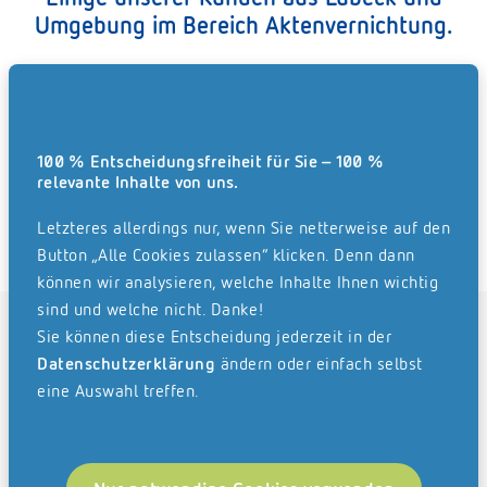
Umgebung im Bereich Aktenvernichtung.
mburg
Sparkasse Mittelholstein AG
Asklepi
100 % Entscheidungsfreiheit für Sie – 100 %
relevante Inhalte von uns.
6
Röhlingsplatz 1
g
24768 Rendsburg
Letzteres allerdings nur, wenn Sie netterweise auf den
Button „Alle Cookies zulassen“ klicken. Denn dann
können wir analysieren, welche Inhalte Ihnen wichtig
sind und welche nicht. Danke!
REISSWOLF schützt Ihre Daten. Über die
Sie können diese Entscheidung jederzeit in der
Aktenvernichtung hinaus.
Datenschutzerklärung
ändern oder einfach selbst
Mit REISSWOLF geben Sie die gesamte Akten- und
eine Auswahl treffen.
Datenvernichtung in gute Hände. Wir übernehmen den
gesamten Prozess: von der Aufstellung der
Sicherheitsbehälter, über die regelmäßige Abholung und