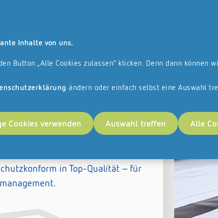
lle angebotenen Leistungen und Produkte richten sich ausschließlich an un
Suche
Kontakt
ante Inhalte von uns.
anchise
Referenzen
Veranstaltungen
Karriere
 den Button „Alle Cookies zulassen“ klicken. Denn dann können w
!
enschutzerklärung
ändern oder einfach selbst eine Auswahl tre
italisieren lassen.
ge Cookies verwenden
Auswahl treffen
Alle Co
REISSWOLF.
chutzkonform in Top-Qualität – für
tenmanagement.