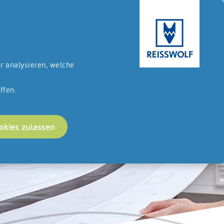
ternehmerische Kunden.
Zum Onlineshop
DE
EN
ir analysieren, welche
ffen.
okies zulassen