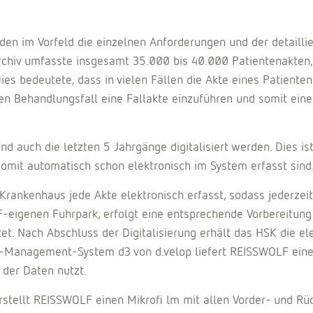
en im Vorfeld die einzelnen Anforderungen und der detaillie
rchiv umfasste insgesamt 35.000 bis 40.000 Patientenakten,
es bedeutete, dass in vielen Fällen die Akte eines Patienten
den Behandlungsfall eine Fallakte einzuführen und somit eine
nd auch die letzten 5 Jahrgänge digitalisiert werden. Dies 
somit automatisch schon elektronisch im System erfasst sind
ankenhaus jede Akte elektronisch erfasst, sodass jederzeit
-eigenen Fuhrpark, erfolgt eine entsprechende Vorbereitung 
. Nach Abschluss der Digitalisierung erhält das HSK die ele
-Management-System d3 von d.velop liefert REISSWOLF ei
 der Daten nutzt.
rstellt REISSWOLF einen Mikrofi lm mit allen Vorder- und R