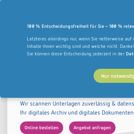
Unsere Webseite und a
100 % Entscheidungsfreiheit für Sie – 100 % relev
Leistungsbereiche
Über REISSWOLF
Fr
Startseite
Letzteres allerdings nur, wenn Sie netterweise auf
Inhalte Ihnen wichtig sind und welche nicht. Danke
Sie können diese Entscheidung jederzeit in der
Dat
Akten scannen & Ordner dig
Nur notwendi
Mit dem Scanservice von 
Wir scannen Unterlagen zuverlässig & datens
Ihr digitales Archiv und digitales Dokumen
Online bestellen
Angebot anfragen