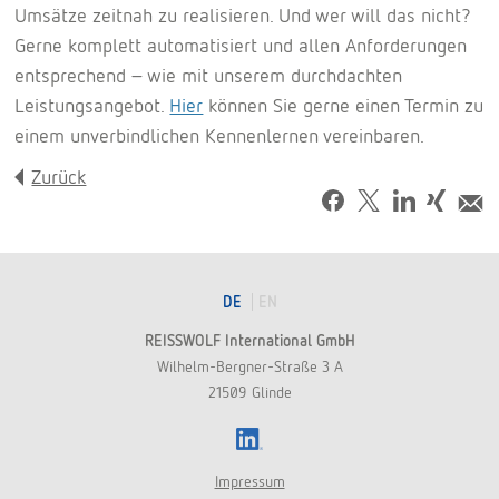
Umsätze zeitnah zu realisieren. Und wer will das nicht?
Gerne komplett automatisiert und allen Anforderungen
entsprechend – wie mit unserem durchdachten
Leistungsangebot.
Hier
können Sie gerne einen Termin zu
einem unverbindlichen Kennenlernen vereinbaren.
Zurück
Facebook
Tweet
LinkedIn
Share
M
on
Xing
DE
EN
REISSWOLF International GmbH
Wilhelm-Bergner-Straße 3 A
21509 Glinde
LinkedIn
Impressum