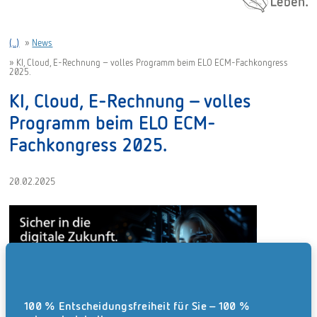
(..)
»
News
»
KI, Cloud, E-Rechnung – volles Programm beim ELO ECM-Fachkongress
2025.
KI, Cloud, E-Rechnung – volles
Programm beim ELO ECM-
Fachkongress 2025.
20.02.2025
100 % Entscheidungsfreiheit für Sie – 100 %