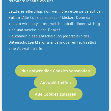
relevante Inhalte von uns.
Letzteres allerdings nur, wenn Sie netterweise auf den
Button „Alle Cookies zulassen“ klicken. Denn dann
Am 20. März 2025 ist es wieder soweit – die Branche
können wir analysieren, welche Inhalte Ihnen wichtig
trifft sich zum ELO ECM-Fachkongress, dem
sind und welche nicht. Danke!
Digitalisierungsevent für alle, die digital vorankommen
Sie können diese Entscheidung jederzeit in der
möchten.
Datenschutzerklärung
ändern oder einfach selbst
eine Auswahl treffen.
Im Kultur- & Kongresszentrum Liederhalle in Stuttgart
dreht sich alles um Themen wie
Dokumentenmanagement mit KI-Tools, smarte
Nur notwendige Cookies verwenden
Unternehmensprozesse durch digitale Workflows oder
die nun geltende E-Rechnungspflicht. Innovationen im
Auswahl treffen
Digitalisierungsbereich werden in spannenden Produkt-
Demos erlebbar und in praxisnahen Fachvorträgen
Alle Cookies zulassen
erklärt.
Auch Thema: der innere Schweinehund. Denn eine