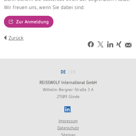
Wir freuen uns, wenn Sie dabei sind.
Zur Anmeldung
Zurück
Facebook
Tweet
LinkedIn
Share
M
on
Xing
DE
EN
REISSWOLF International GmbH
Wilhelm-Bergner-Straße 3 A
21509 Glinde
LinkedIn
Impressum
Datenschutz
Sitemap