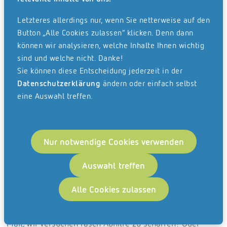
Daten. Leben.
Letzteres allerdings nur, wenn Sie netterweise auf den
Button „Alle Cookies zulassen“ klicken. Denn dann
können wir analysieren, welche Inhalte Ihnen wichtig
(..)
»
Veranstaltungen
»
Webinare
sind und welche nicht. Danke!
Unsere Webinare rund um die GoBD.
Sie können diese Entscheidung jederzeit in der
Datenschutzerklärung
ändern oder einfach selbst
Wenn es ganz konkret um das rechtssichere Scannen
eine Auswahl treffen.
oder digitale Archivieren geht, empfehlen wir Ihnen
unsere interaktiven GoBD-Webinare mit dem freien
Dozenten und Mit-Autor der GoBD, Dirk-Peter Kuballa.
Nur notwendige Cookies verwenden
Als Sachbearbeiter beim Landesfinanzministerium
Schleswig-Holstein bietet er nicht nur breites Wissen,
Auswahl treffen
sondern auch echte Leidenschaft fürs digitale Arbeiten.
Alle Cookies zulassen
Ihre Fragestellung ist aktuell bei unseren Webinar-
Themen nicht berücksichtigt? Schreiben Sie uns eine
E-
Mail
, wir versuchen rasch Abhilfe zu schaffen! Oder