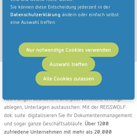
Ansprechpersonen mehr über die Möglichkeiten
Sie können diese Entscheidung jederzeit in der
der REISSWOLF dok. suite. und berät Sie bei der
Datenschutzerklärung
ändern oder einfach selbst
Auswahl des passenden Produktpakets.
eine Auswahl treffen.
Jetzt Termin buchen
Nur notwendige Cookies verwenden
Auswahl treffen
Was unsere Dokumenten-Cloud
Alle Cookies zulassen
auszeichnet.
Rechnungen bearbeiten, Briefpost verteilen, Verträge
ablegen, Unterlagen austauschen: Mit der REISSWOLF
dok. suite. digitalisieren Sie Ihr Dokumentenmanagement
und sogar ganze Geschäftsabläufe.
Über 1200
zufriedene Unternehmen mit mehr als 20.000