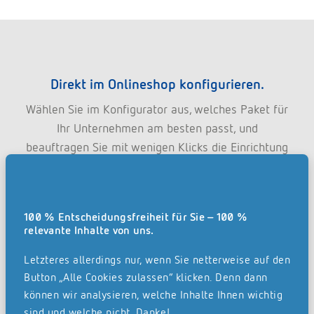
Direkt im Onlineshop konfigurieren.
Wählen Sie im Konfigurator aus, welches Paket für
Ihr Unternehmen am besten passt, und
beauftragen Sie mit wenigen Klicks die Einrichtung
Ihrer REISSWOLF dok. suite. Plattform.
Jetzt Paket zusammenstellen
100 % Entscheidungsfreiheit für Sie – 100 %
relevante Inhalte von uns.
Letzteres allerdings nur, wenn Sie netterweise auf den
Zur Dokumenten-Cloud beraten lassen.
Button „Alle Cookies zulassen“ klicken. Denn dann
Gerne erzählt Ihnen eine unserer
können wir analysieren, welche Inhalte Ihnen wichtig
sind und welche nicht. Danke!