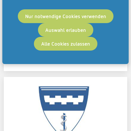
Nur notwendige Cookies verwenden
PKF Serbia
Auswahl erlauben
Mehr erfahren
Alle Cookies zulassen
Praxis Dr. med. Jan Sulzer
Mehr erfahren