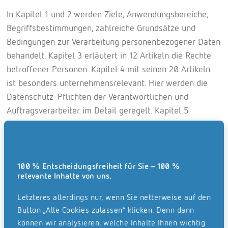
In Kapitel 1 und 2 werden Ziele, Anwendungsbereiche,
Begriffsbestimmungen, zahlreiche Grundsätze und
Bedingungen zur Verarbeitung personenbezogener Daten
behandelt. Kapitel 3 erläutert in 12 Artikeln die Rechte
betroffener Personen. Kapitel 4 mit seinen 20 Artikeln
ist besonders unternehmensrelevant. Hier werden die
Datenschutz-Pflichten der Verantwortlichen und
Auftragsverarbeiter im Detail geregelt. Kapitel 5
umfasst 7 Artikel, die die rechtlichen Vorgaben bei der
Datenübermittlung an Drittländer oder internationale
Organisationen enthalten. Kapitel 6 regelt die
Unabhängigkeit der Aufsichtsbehörden und in den
100 % Entscheidungsfreiheit für Sie – 100 %
relevante Inhalte von uns.
Kapiteln 7 bis 11 werden Zusammenarbeit,
Rechtsbehelfe, Besonderheiten und
Letzteres allerdings nur, wenn Sie netterweise auf den
Schlussbestimmungen behandelt.
Button „Alle Cookies zulassen“ klicken. Denn dann
können wir analysieren, welche Inhalte Ihnen wichtig
Verkürzt gesagt, verpflichtet die neue DSGVO alle