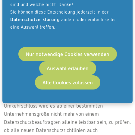
sind und welche nicht. Danke!
europäischen oder im europäischen Wirtschaftsraum
Sie können diese Entscheidung jederzeit in der
tätigen Unternehmen (Marktortprinzip), unabhängig von
Datenschutzerklärung
ändern oder einfach selbst
ihrer Mitarbeiteranzahl, ein komplexes Datenschutz-
eine Auswahl treffen.
Managementsystem einzuführen, das den Schutz
personenbezogener Daten nachweisbar zu jedem
Zeitpunkt sicherstellt. Für Kleinstunternehmer bis 9
Nur notwendige Cookies verwenden
Mitarbeiter resultiert daraus nahezu zwingend die
Notwendigkeit einen Datenschutzbeauftragten
Auswahl erlauben
einzubinden, um den umfangreichen Nachweispflichten
rechtssicher nachzukommen – auch wenn dies nur
Alle Cookies zulassen
Pflicht wird, wenn das Geschäftsmodell im Kern auf der
Verarbeitung personenbezogener Daten beruht. Im
Umkehrschluss wird es ab einer bestimmten
Unternehmensgröße nicht mehr von einem
Datenschutzbeauftragten alleine leistbar sein, zu prüfen,
ob alle neuen Datenschutzrichtlinien auch