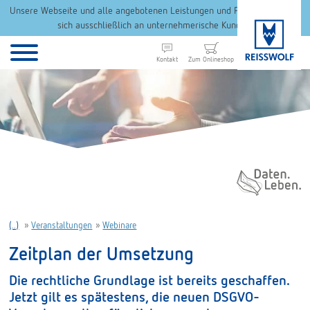
Unsere Webseite und alle angebotenen Leistungen und Produkte richten
sich ausschließlich an unternehmerische Kunden.
Kontakt
Zum Onlineshop
Daten. Leben.
(..)
»
Veranstaltungen
»
Webinare
Zeitplan der Umsetzung
Die rechtliche Grundlage ist bereits geschaffen.
Jetzt gilt es spätestens, die neuen DSGVO-