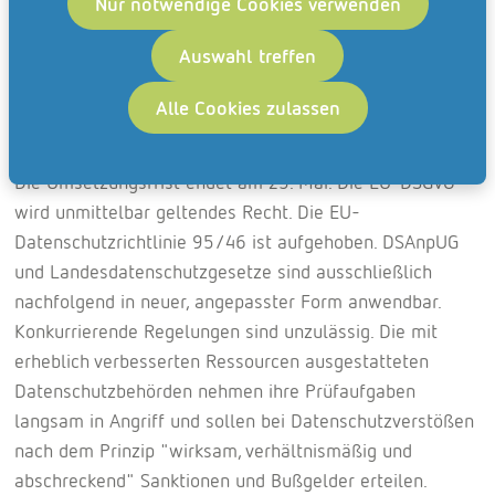
Nur notwendige Cookies verwenden
Anpassung der firmeninternen Prozesse an die neuen
umfassenden Dokumentations- und
Auswahl treffen
Informationspflichten begonnen hat, sollte dies nun mit
oberster Priorität in die Wege leiten.
Alle Cookies zulassen
Mai 2018
Die Umsetzungsfrist endet am 25. Mai. Die EU-DSGVO
wird unmittelbar geltendes Recht. Die EU-
Datenschutzrichtlinie 95/46 ist aufgehoben. DSAnpUG
und Landesdatenschutzgesetze sind ausschließlich
nachfolgend in neuer, angepasster Form anwendbar.
Konkurrierende Regelungen sind unzulässig. Die mit
erheblich verbesserten Ressourcen ausgestatteten
Datenschutzbehörden nehmen ihre Prüfaufgaben
langsam in Angriff und sollen bei Datenschutzverstößen
nach dem Prinzip "wirksam, verhältnismäßig und
abschreckend" Sanktionen und Bußgelder erteilen.