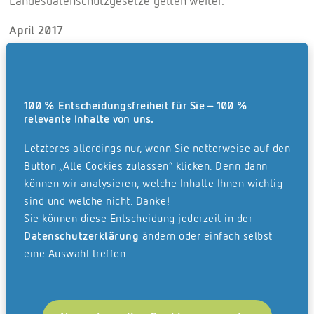
Landesdatenschutzgesetze gelten weiter.
April 2017
Der Deutsche Bundestag verabschiedet am 27. April ein
vollständig neues Bundesdatenschutzgesetz, das das
deutsche Recht an die Vorgaben der DSGVO anpasst. Die
Zustimmung des Bundesrats gilt als sicher. Weitere
100 % Entscheidungsfreiheit für Sie – 100 %
relevante Inhalte von uns.
Gesetze zu Spezialgebieten sollen folgen. Das neue
Gesetz trägt den Namen "Datenschutzanpassungs- und
Letzteres allerdings nur, wenn Sie netterweise auf den
Umsezungsgesetz (DSAnpUG)" und ist nach Meinung
Button „Alle Cookies zulassen“ klicken. Denn dann
deutscher Datenschutzbehörden ausgesprochen
können wir analysieren, welche Inhalte Ihnen wichtig
komplex und schwer verständlich und überschreitet
sind und welche nicht. Danke!
Sie können diese Entscheidung jederzeit in der
sogar den nach der DSGVO zulässigen Spielraum. Es wird
Datenschutzerklärung
ändern oder einfach selbst
erwartet, dass einzelne Vorschriften in Gerichtsverfahren
eine Auswahl treffen.
für EU-rechtswidrig erklärt werden.
Mai 2017
Halbzeit der Umsetzungsfrist. Wer noch nicht mit der